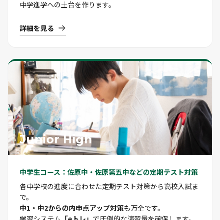
中学進学への土台を作ります。
詳細を見る
Junior High
中学生コース：佐原中・佐原第五中などの定期テスト対策
各中学校の進度に合わせた定期テスト対策から高校入試ま
で。
中1・中2からの内申点アップ対策
も万全です。
学習システム
「eトレ」
で圧倒的な演習量を確保します。