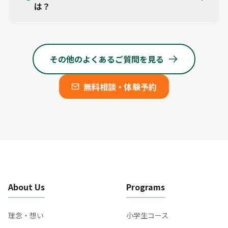
は？
な演習量を確保できます。
専用駐車場を2台分完備しております。また、JR佐原
駅からは徒歩7分、佐原中学校からは徒歩4分と、学校
帰りや電車でも通いやすい好立地です。
その他のよくあるご質問を見る
無料相談・体験予約
About Us
Programs
理念・想い
小学生コース