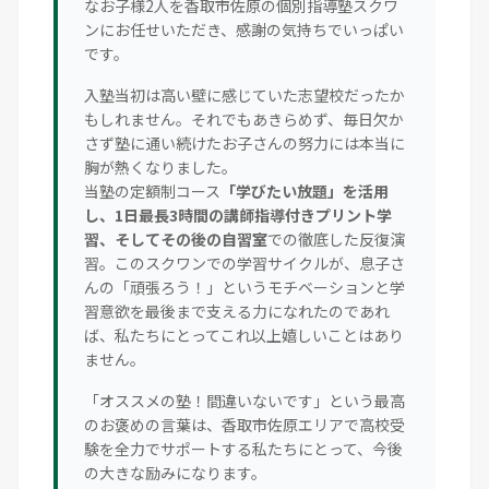
なお子様2人を香取市佐原の個別指導塾スクワ
ンにお任せいただき、感謝の気持ちでいっぱい
です。
入塾当初は高い壁に感じていた志望校だったか
もしれません。それでもあきらめず、毎日欠か
さず塾に通い続けたお子さんの努力には本当に
胸が熱くなりました。
当塾の定額制コース
「学びたい放題」を活用
し、1日最長3時間の講師指導付きプリント学
習、そしてその後の自習室
での徹底した反復演
習。このスクワンでの学習サイクルが、息子さ
んの「頑張ろう！」というモチベーションと学
習意欲を最後まで支える力になれたのであれ
ば、私たちにとってこれ以上嬉しいことはあり
ません。
「オススメの塾！間違いないです」という最高
のお褒めの言葉は、香取市佐原エリアで高校受
験を全力でサポートする私たちにとって、今後
の大きな励みになります。