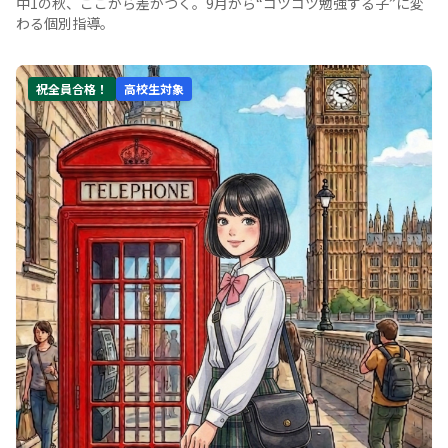
中1の秋、ここから差がつく。9月から“コツコツ勉強する子”に変
わる個別指導。
祝全員合格！
高校生対象