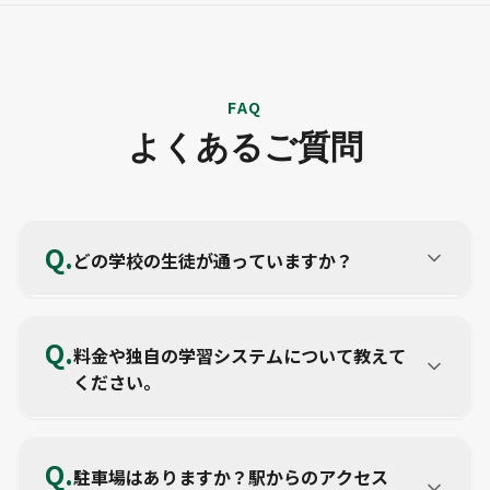
FAQ
よくあるご質問
Q.
どの学校の生徒が通っていますか？
中学生は、佐原中、佐原第五中、香取中、新島中、神
崎中、東中、大栄みらい学園中の生徒さんが多く通わ
Q.
料金や独自の学習システムについて教えて
れています。高校生は、佐原高校、佐原白楊高校の生
ください。
徒さんが多数在籍しています。
例えば中3生の場合、月額28,600円（税込）で「学び
放題」となります。また、全教科対応のプリント学習
Q.
駐車場はありますか？駅からのアクセス
システム「eトレ」を導入しており、効率的かつ圧倒的